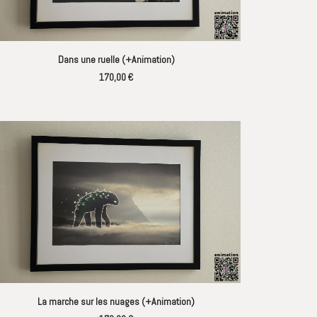
AJOUTER AU PANIER
Dans une ruelle (+Animation)
170,00
€
AJOUTER AU PANIER
La marche sur les nuages (+Animation)