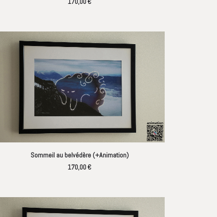
170,00
€
AJOUTER AU PANIER
Sommeil au belvédère (+Animation)
170,00
€