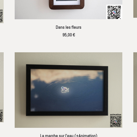
LIRE LA SUITE
Dans les fleurs
95,00
€
AJOUTER AU PANIER
La marche sur l’eau (+Animation)