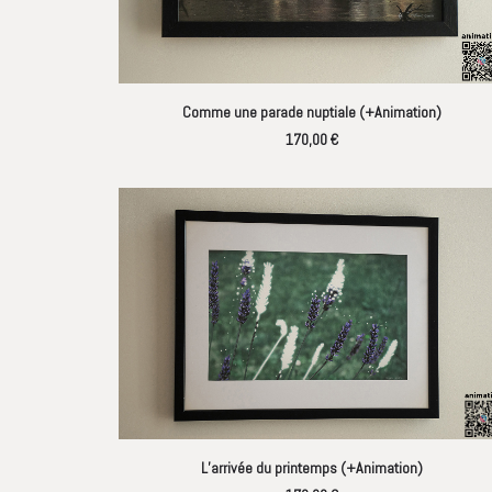
AJOUTER AU PANIER
Comme une parade nuptiale (+Animation)
170,00
€
AJOUTER AU PANIER
L’arrivée du printemps (+Animation)