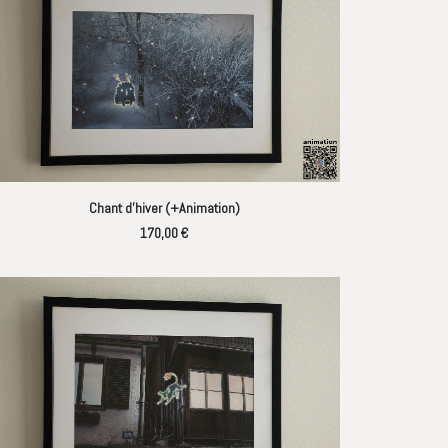
AJOUTER AU PANIER
Chant d’hiver (+Animation)
170,00
€