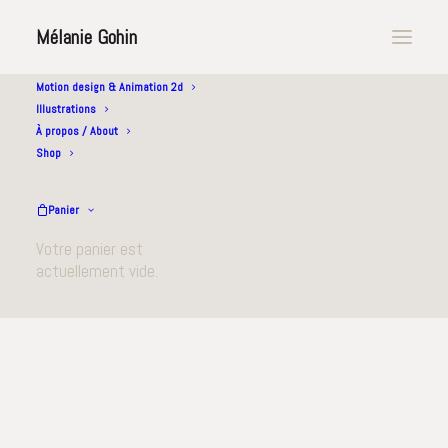
Mélanie Gohin
Motion design & Animation 2d
Illustrations
Backelite | Projet Blackmeal
À propos / About
Shop
Panier
Votre panier est
actuellement vide.